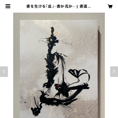
書を生ける「息」-書か花か- | 書道家
臼井 鳳九