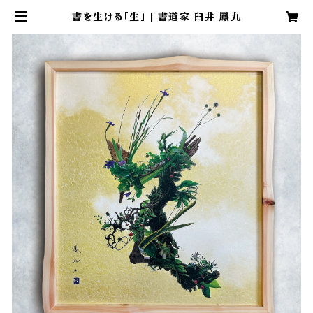
書を生ける「生」 | 書道家 臼井 鳳九