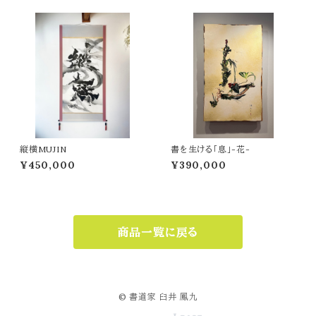
縦横MUJIN
書を生ける「息」-花-
¥450,000
¥390,000
商品一覧に戻る
© 書道家 臼井 鳳九