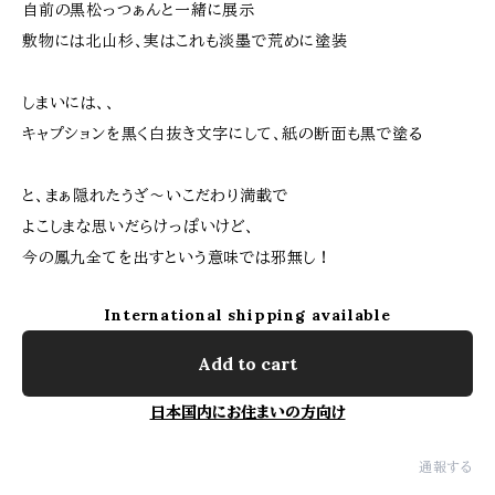
自前の黒松っつぁんと一緒に展示
敷物には北山杉、実はこれも淡墨で荒めに塗装
しまいには、、
キャプションを黒く白抜き文字にして、紙の断面も黒で塗る
と、まぁ隠れたうざ〜いこだわり満載で
よこしまな思いだらけっぽいけど、
今の鳳九全てを出すという意味では邪無し！
International shipping available
Add to cart
日本国内にお住まいの方向け
通報する