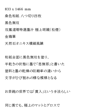
833 x 1466 mm
桑色和紙 八つ切り四枚
黒色無双
双鳳道場特選墨汁 極上明鏡（松煙）
金鶏筆
天然石オニキス横縞風鎮
和紙全面に黒色無双を塗り、
半乾きの状態に墨で「思無邪」と書いた
塗料と墨の乾燥の収縮率の違いから
文字がひび割れの様な模様となる
お茶碗の世界では「貫入」という手法らしい
同じ黒でも、極上のマットとグロスで